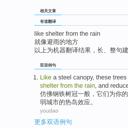
top
相关文章
有道翻译
like shelter from the rain
就像避雨的地方
以上为机器翻译结果，长、整句
双语例句
Like
a
steel
canopy
,
these
tree
shelter
from
the
rain
,
and
reduc
仿佛
钢铁
树冠一般
，
它们
为
你
的
弱
城市
的热岛效应。
youdao
更多双语例句