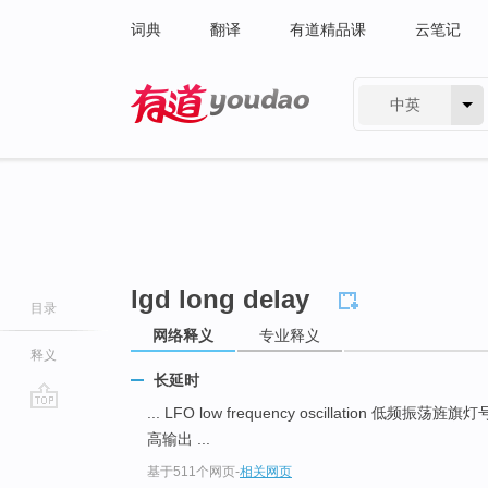
词典
翻译
有道精品课
云笔记
中英
有道 - 网易旗下搜索
lgd long delay
目录
网络释义
专业释义
释义
长延时
... LFO low frequency oscillation 低频振荡旌旗
go
高输出 ...
top
基于511个网页
-
相关网页