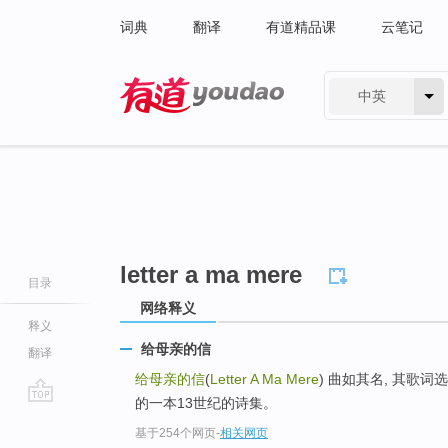
词典
翻译
有道精品课
云笔记
中英
有道 - 网易旗下搜索
letter a ma mere
目录
网络释义
释义
给母亲的信
翻译
给母亲的信
(
Letter A Ma Mere
) 曲如其名, 其歌
的一本13世纪的诗集。
go
基于254个网页
-
相关网页
top