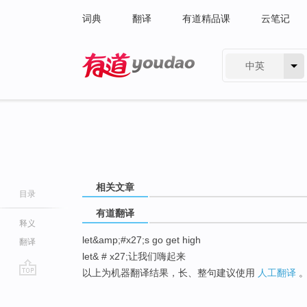
词典
翻译
有道精品课
云笔记
中英
有道 - 网易旗下搜索
相关文章
目录
有道翻译
释义
let&amp;#x27;s go get high
翻译
let& # x27;让我们嗨起来
以上为机器翻译结果，长、整句建议使用
人工翻译
go
top