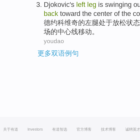
Djokovic
's
left
leg
is swinging o
back
toward
the
center
of
the
co
德约科
维奇
的
左腿
处于放松状态
场
的
中心线
移动
。
youdao
更多双语例句
关于有道
Investors
有道智选
官方博客
技术博客
诚聘英