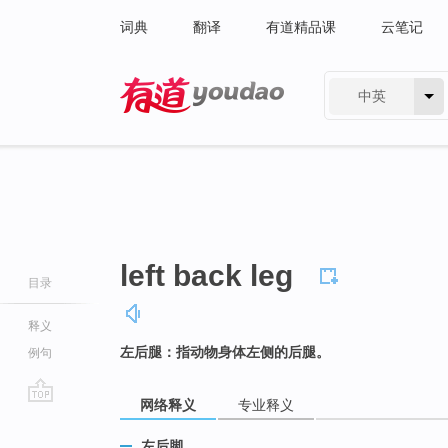
词典
翻译
有道精品课
云笔记
中英
有道 - 网易旗下搜索
left back leg
目录
释义
左后腿：指动物身体左侧的后腿。
例句
网络释义
专业释义
go
top
左后脚