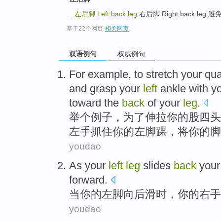
...
左后脚
Left back leg
右后脚 Right back leg
基于22个网页
-
相关网页
双语例句
权威例句
For example
,
to
stretch
your
qua
and
grasp
your
left
ankle
with
y
toward the
back
of
your
leg
.
举
个例子，
为了
伸拉
你
的
股四头
左手
抓住
你的
左
脚踝
，将你的脚
youdao
As
your
left
leg
slides
back
your
forward
.
当
你
的
左脚
向后滑时，你的
右
手
youdao