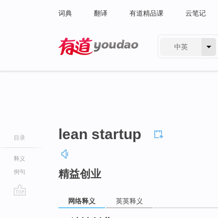
词典
翻译
有道精品课
云笔记
中英
有道 - 网易旗下搜索
lean startup
目录
释义
精益创业
例句
网络释义
英英释义
go
top