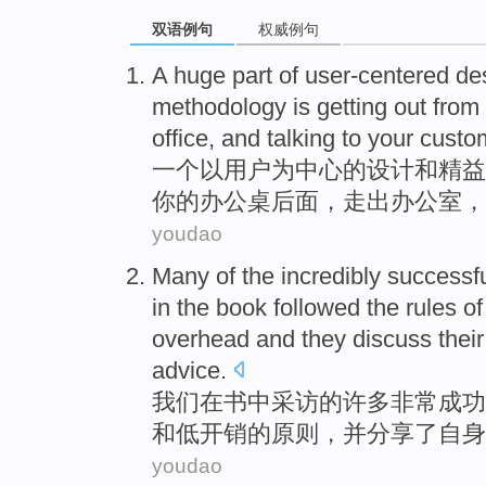
双语例句
权威例句
A
huge
part
of user-centered
de
methodology
is getting
out
from
office
,
and
talking to
your
custo
一个
以
用户
为中心
的
设计
和
精益
你
的
办公桌后面
，
走出
办公室
，
youdao
Many
of
the
incredibly
successf
in
the
book
followed
the
rules
of
overhead
and
they
discuss
thei
advice
.
我们
在
书
中采访
的
许多
非常
成功
和
低
开销
的
原则
，
并
分享
了
自身
youdao