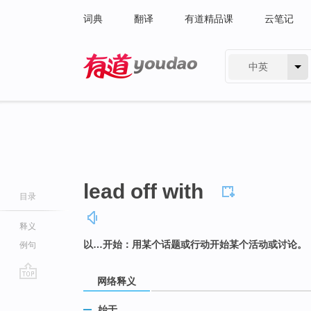
词典
翻译
有道精品课
云笔记
中英
有道 - 网易旗下搜索
lead off with
目录
释义
以…开始：用某个话题或行动开始某个活动或讨论。
例句
网络释义
go
top
始于