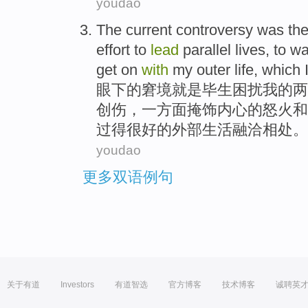
youdao
The current
controversy
was
the
effort to
lead
parallel
lives
,
to
wa
get
on
with
my
outer
life
,
which
眼下
的
窘境
就是
毕生
困扰
我
的
两
创伤，一方面掩饰内心的
怒火
和
过
得
很
好的
外部
生活
融洽
相处
。
youdao
更多双语例句
关于有道
Investors
有道智选
官方博客
技术博客
诚聘英