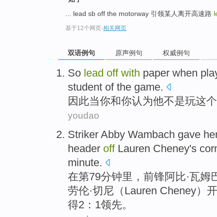
... lead sb off the motorway 引领某人离开高速路
l
基于12个网页
-
相关网页
双语例句
原声例句
权威例句
So
lead
off
with
paper
when
pla
student
of
the
game
.
因此
当
你
和
你
认为
他不是
玩
这个
youdao
Striker
Abby
Wambach gave he
header
off
Lauren Cheney
's
cor
minute
.
在
第79分钟里，
前锋
阿
比·瓦姆
劳伦
·切尼（Lauren Cheney）
得2：1
领先
。