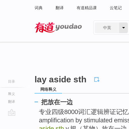
词典
翻译
有道精品课
云笔记
中英
有道 - 网易旗下搜索
lay aside sth
目录
网络释义
释义
把放在一边
翻译
专业四级8000词汇逻辑辨证记忆第37讲 
amplification by stimulated em
go
top
aside sth
v.把（某物）放在一边