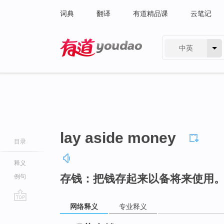
词典
翻译
有道精品课
云笔记
中英
有道 - 网易旗下搜索
lay aside money
目录
释义
存钱：把钱存起来以备将来使用
例句
网络释义
专业释义
go
top