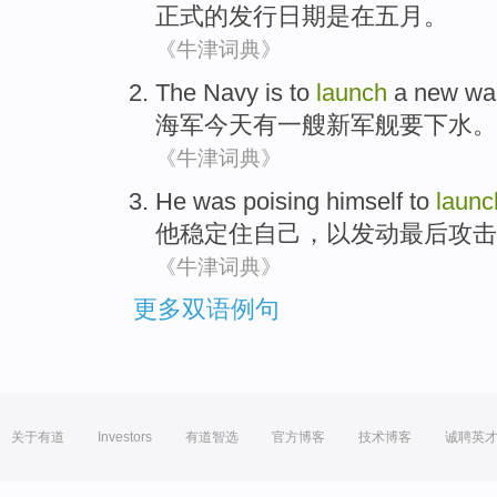
正式
的
发行
日期
是
在
五月
。
《牛津词典》
The Navy
is to
launch
a
new
wa
海军
今天
有一
艘
新
军舰
要
下水
。
《牛津词典》
He
was poising
himself
to
launc
他
稳定
住
自己
，
以
发动
最后
攻击
《牛津词典》
更多双语例句
关于有道
Investors
有道智选
官方博客
技术博客
诚聘英