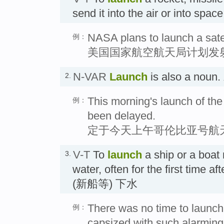
send it into the air or into spa
NASA plans to launch a satel
例：
美国国家航空航天局计划发
N-VAR
Launch
is also a noun
2.
This morning's launch of th
例：
been delayed.
定于今天上午哥伦比亚号航
V-T
To
launch
a ship or a boat 
3.
water, often for the first time af
(新船等) 下水
There was no time to launch 
例：
capsized with such alarming