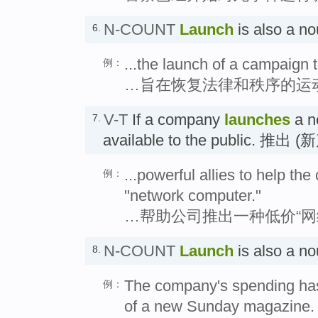
N-COUNT
Launch
is also a 
6.
...the launch of a campaign 
例：
…旨在恢复法律和秩序的运
V-T
If a company
launches
a ne
7.
available to the public. 推出 
...powerful allies to help t
例：
"network computer."
…帮助公司推出一种低价“网
N-COUNT
Launch
is also a 
8.
The company's spending has 
例：
of a new Sunday magazine.