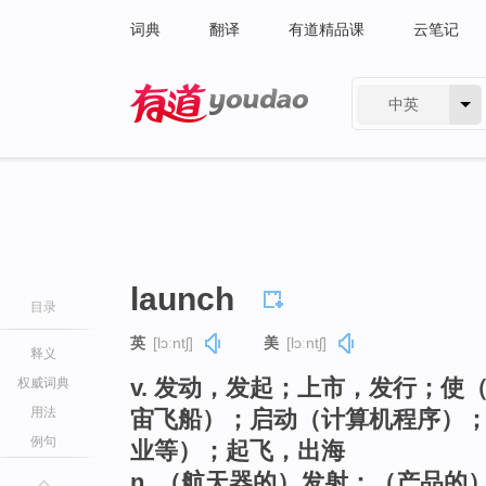
词典
翻译
有道精品课
云笔记
中英
有道 - 网易旗下搜索
launch
目录
英
[lɔːntʃ]
美
[lɔːntʃ]
释义
v. 发动，发起；上市，发行；
权威词典
用法
宙飞船）；启动（计算机程序）
例句
业等）；起飞，出海
n. （航天器的）发射；（产品