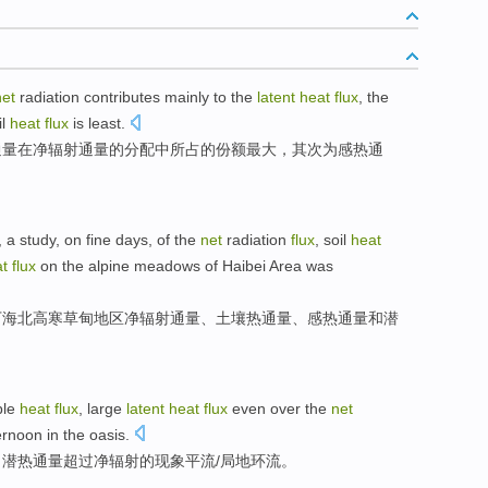
net
radiation
contributes mainly to
the
latent
heat
flux
, the
l
heat
flux
is
least
.
通量
在
净
辐射
通量的分配中所占
的
份额最大，其次为感
热
通
, a
study
,
on fine days
, of the
net
radiation
flux
,
soil
heat
at
flux
on the alpine
meadows of
Haibei
Area
was
下海北高寒草甸地区
净
辐射
通量
、
土壤
热
通量、感热通量
和
潜
ble
heat
flux
, large
latent
heat
flux
even
over
the
net
ernoon
in the
oasis
.
，
潜热
通量
超过
净
辐射
的
现象
平流/局地环流。