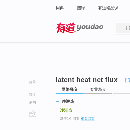
词典
翻译
有道精品课
中
有道 - 网易旗下搜索
latent heat net flux
目录
网络释义
专业释义
释义
净潜热
例句
净潜热
基于1个网页
-
相关网页
go
top