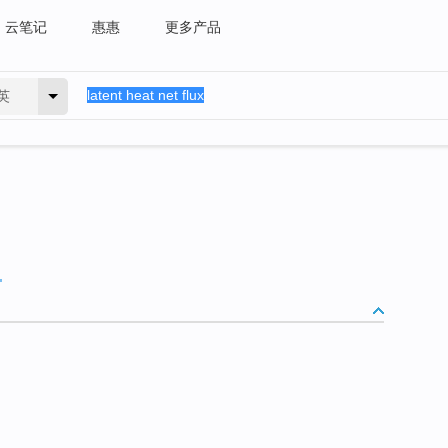
云笔记
惠惠
更多产品
英