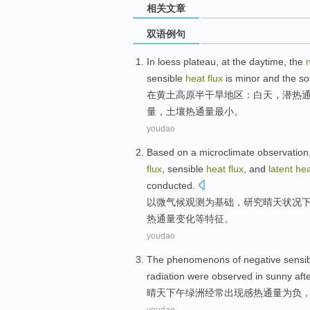
相关文章
双语例句
In
loess
plateau
,
at the daytime
,
the
sensible
heat
flux
is minor and
the soi
在
黄土
高原
半干旱地区：
白天
，
潜热
量，
土壤
热通量
最小
。
youdao
Based
on
a microclimate
observation
flux
, sensible
heat
flux
, and
latent
he
conducted.
以
微
气候
观测
为基础
，
研究
晴天
状况
热
通量变化等
特征
。
youdao
The
phenomenons
of
negative
sensi
radiation
were observed in
sunny
aft
晴天
下午
绿洲
经常出现感
热
通量
为
负
youdao