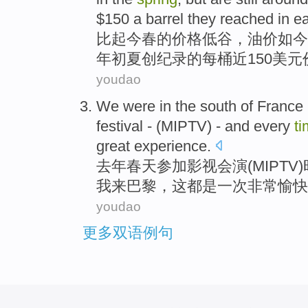
$150
a barrel they
reached
in e
比起
今春的
价格
低谷
，油价如今
年
初夏
创纪录
的
每桶
近
150美
youdao
We
were in
the
south
of
France
festival
- (
MIPTV
) - and
every
t
great
experience
.
去年
春天
参加
影视
会演
(
MIPTV
我
来
巴黎
，
这
都
是
一次
非常愉快
youdao
更多双语例句