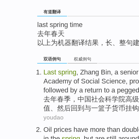
top
有道翻译
last spring time
去年春天
以上为机器翻译结果，长、整句
双语例句
权威例句
Last
spring
, Zhang
Bin
, a
senior
Academy
of
Social
Science,
pr
followed
by a
return to
a
pegge
去年
春季
，
中国
社会
科学院
高级
值
、
然后
回到
与
一
篮子货币
挂钩
youdao
Oil prices
have
more
than
doubl
in
the
spring
,
but
are
still
around