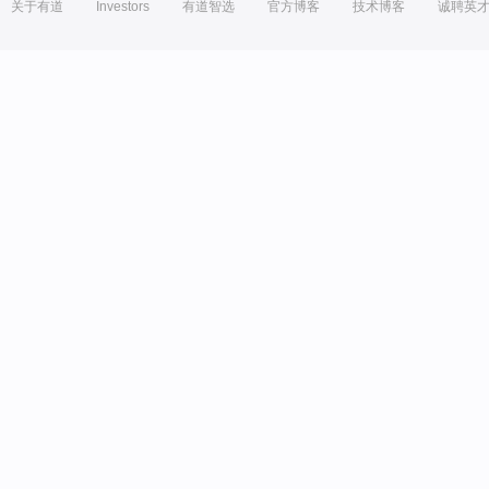
关于有道
Investors
有道智选
官方博客
技术博客
诚聘英