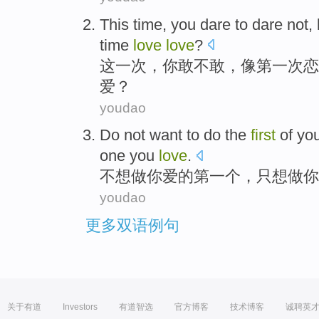
This
time
,
you
dare to dare
not,
time
love
love
?
这
一
次
，
你
敢
不敢，
像
第一次
恋
爱？
youdao
Do not
want
to
do
the
first
of
yo
one
you
love
.
不想
做
你
爱
的
第一
个，
只想
做
你
youdao
更多双语例句
关于有道
Investors
有道智选
官方博客
技术博客
诚聘英