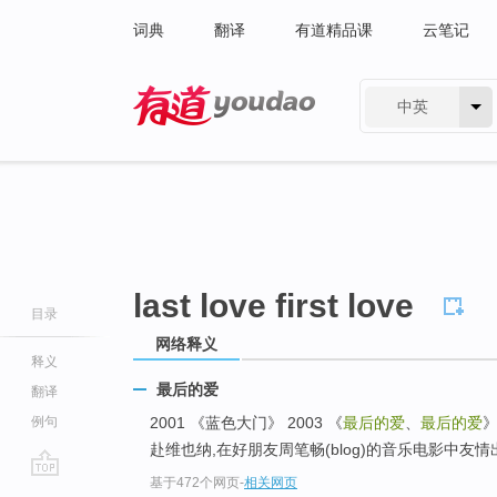
词典
翻译
有道精品课
云笔记
中英
有道 - 网易旗下搜索
last love first love
目录
网络释义
释义
最后的爱
翻译
例句
2001 《蓝色大门》 2003 《
最后的爱
、
最后的爱
》
赴维也纳,在好朋友周笔畅(blog)的音乐电影中友
基于472个网页
-
相关网页
go