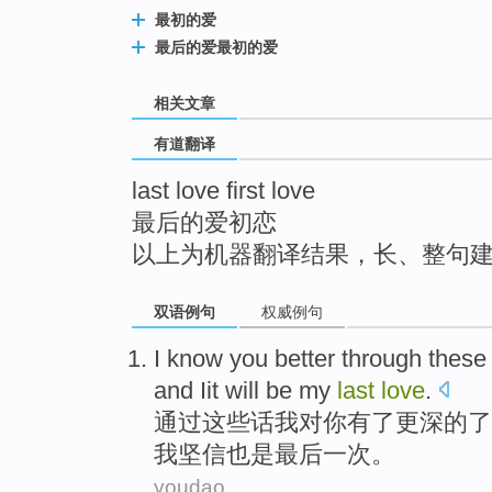
top
最初的爱
最后的爱最初的爱
相关文章
有道翻译
last love first love
最后的爱初恋
以上为机器翻译结果，长、整句
双语例句
权威例句
I
know
you
better
through
these
and Iit will be my
last
love
.
通过
这些
话
我
对
你
有了更深
的
了
我坚信也是
最后一次
。
youdao