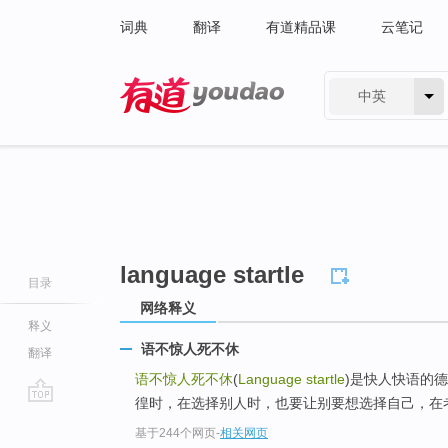
词典
翻译
有道精品课
云笔记
中英
有道 - 网易旗下搜索
language startle
目录
网络释义
释义
语不惊人死不休
翻译
语不惊人死不休
(
Language startle
)是快人快语的
徨时，在选择别人时，也要让别要想选择自己，在考
go
基于244个网页
-
相关网页
top