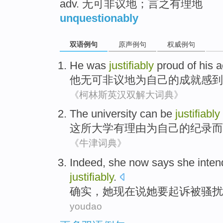
adv. 无可非议地；言之有理地
unquestionably
双语例句
原声例句
权威例句
He
was
justifiably
proud
of
his
a
他
无可
非议地为自己的成就
感到
《柯林斯英汉双解大词典》
The
university
can be
justifiably
这
所大学
有
理由
为
自己
的纪录而
《牛津词典》
Indeed
,
she
now
says
she
inten
justifiably
.
确实
，
她
现在
说
她
要
起诉
被骚扰
youdao