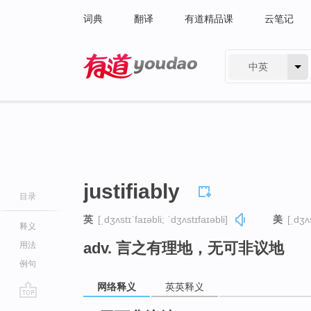
词典
翻译
有道精品课
云笔记
中英
有道 - 网易旗下搜索
justifiably
目录
英
[ˌdʒʌstɪˈfaɪəbli; ˈdʒʌstɪfaɪəbli]
美
[ˌdʒʌs
释义
adv. 言之有理地，无可非议地
用法
例句
网络释义
英英释义
go