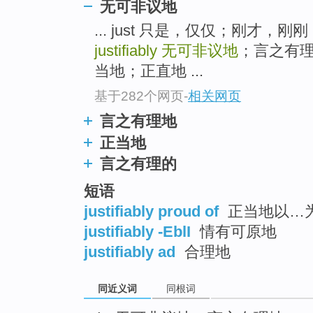
无可非议地
top
... just 只是，仅仅；刚才
justifiably
无可非议地
；言之有理地
当地；正直地 ...
基于282个网页
-
相关网页
言之有理地
正当地
言之有理的
短语
justifiably proud of
正当地以…
justifiably -EblI
情有可原地
justifiably ad
合理地
同近义词
同根词