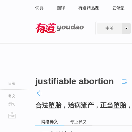
词典
翻译
有道精品课
云笔记
中英
有道 - 网易旗下搜索
justifiable abortion
目录
释义
合法堕胎，治病流产，正当堕胎
例句
网络释义
专业释义
go
top