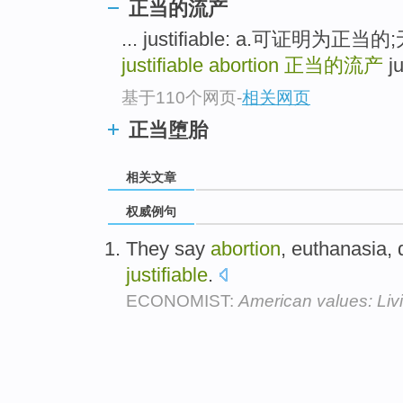
正当的流产
... justifiable: a.可证明为
justifiable abortion
正当的流产
j
基于110个网页
-
相关网页
正当堕胎
相关文章
权威例句
They say
abortion
, euthanasia, 
justifiable
.
ECONOMIST:
American values: Liv