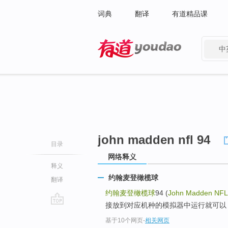
词典
翻译
有道精品课
中
有道 - 网易旗下搜索
john madden nfl 94
目录
网络释义
释义
约翰麦登橄榄球
翻译
约翰麦登橄榄球
94 (
John Madden NFL
接放到对应机种的模拟器中运行就可以
go
基于10个网页
-
相关网页
top