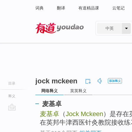
词典
翻译
有道精品课
云笔记
中英
有道 - 网易旗下搜索
jock mckeen
添加释义
目录
网络释义
英英释义
释义
麦基卓
麦基卓
（
Jock Mckeen
）是存在
go
top
在英邦牛津西医针灸教院接收练