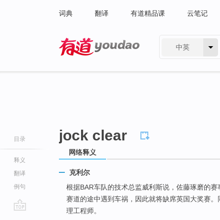
词典
翻译
有道精品课
云笔记
中英
有道 - 网易旗下搜索
jock clear
目录
网络释义
释义
克利尔
翻译
例句
根据BAR车队的技术总监威利斯说，佐藤琢磨的赛
赛道的途中遇到车祸，因此就将缺席英国大奖赛。
理工程师。
go