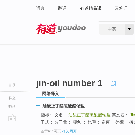
词典
翻译
有道精品课
云笔记
中英
有道 - 网易旗下搜索
jin-oil number 1
目录
网络释义
释义
油酸正丁酯硫酸酯钠盐
翻译
指标 中文名：
油酸正丁酯硫酸酯钠盐
英文名：
Ji
子式： 分子量： 颜色 ： 比重： 密度： 外观： 折
go
基于6个网页
-
相关网页
top