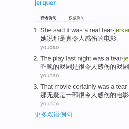
jerquer
双语例句
权威例句
She
said
it
was
a real tear-
jerke
她
说
那
是
真
令人感伤的电影。
youdao
The
play
last night
was
a tear-
je
昨晚
的
戏剧
是
很
令人感伤的戏剧
youdao
That
movie
certainly
was
a tear-
那
无疑
是
一部
很令人感伤的
电影
youdao
更多双语例句