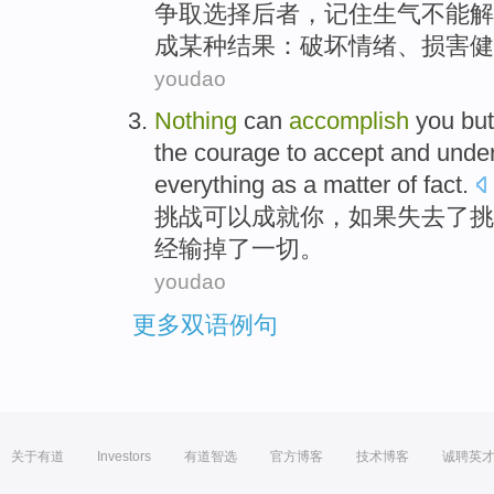
争取选择
后者，
记住
生气
不能解
成
某种结果
：
破坏
情绪
、
损害
健
youdao
Nothing
can
accomplish
you
but
the
courage
to
accept
and
unde
everything
as a matter of fact.
挑战
可以
成就
你
，
如果
失去
了挑
经
输
掉了
一切
。
youdao
更多双语例句
关于有道
Investors
有道智选
官方博客
技术博客
诚聘英