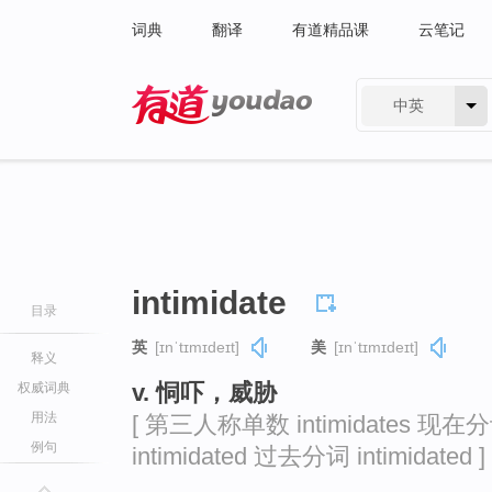
词典
翻译
有道精品课
云笔记
中英
有道 - 网易旗下搜索
intimidate
目录
英
[ɪnˈtɪmɪdeɪt]
美
[ɪnˈtɪmɪdeɪt]
释义
v. 恫吓，威胁
权威词典
用法
[ 第三人称单数 intimidates 现在分词
例句
intimidated 过去分词 intimidated ]