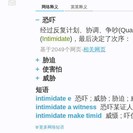
网络释义
英英释义
go
top
恐吓
经过反复计划、协调、争吵(Quar
(
Intimidate
)，最后决定了次序：
基于2049个网页
-
相关网页
胁迫
使害怕
威胁
短语
intimidate e
恐吓 ; 威胁 ; 胁迫 ;
intimidate a witness
恐吓某证人 
intimidate make timid
威慑 ; 吓
更多
网络短语