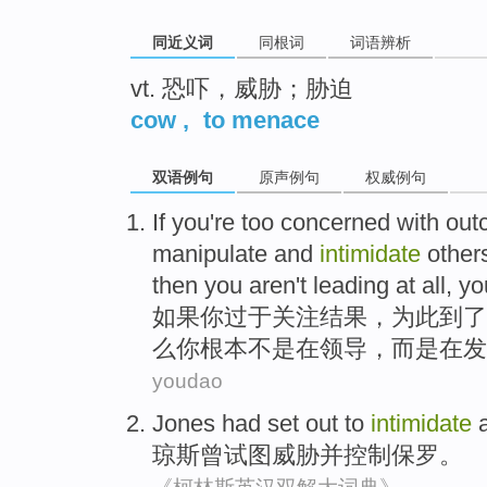
同近义词
同根词
词语辨析
vt. 恐吓，威胁；胁迫
cow
,
to menace
双语例句
原声例句
权威例句
If
you
're too
concerned with
out
manipulate
and
intimidate
other
then
you
aren't
leading
at
all
, yo
如果
你
过于
关注
结果
，为此到了
么
你
根本
不是
在
领导
，而是在
发
youdao
Jones
had
set out
to
intimidate
琼斯
曾
试图
威胁
并
控制保罗。