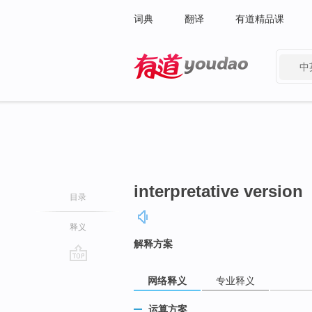
词典
翻译
有道精品课
中
有道 - 网易旗下搜索
interpretative version
目录
释义
解释方案
go
网络释义
专业释义
top
运算方案