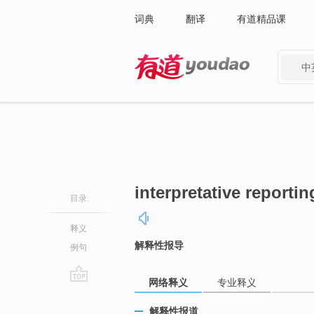
词典
翻译
有道精品课
中
有道 - 网易旗下搜索
interpretative reportin
目录
释义
解释性报导
例句
网络释义
专业释义
go
top
解释性报道