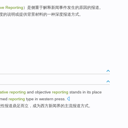
ive Reporting
）是侧重于解释新闻事件发生的原因的报道。
度的说明或提供背景材料的一种深度报道方式。
ative
reporting
and
objective
reporting
stands in its place
amed
reporting
type
in
western
press
.
观性
报道鼎足而立，
成为
西方
新闻界
的
主流
报道
方式
。