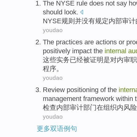
The
NYSE
rule
does
not
say ho
should look.
NYSE
规则
并
没有
规定
内部
审计
youdao
The
practices
are
actions
or
pro
positively
impact
the
internal
aud
这些
实务
已经
被
证明
是
对
内审
职
程序
。
youdao
Review
positioning
of the
intern
management
framework
within
检查
内部
审计
部门在
组织
内
风险
youdao
更多双语例句