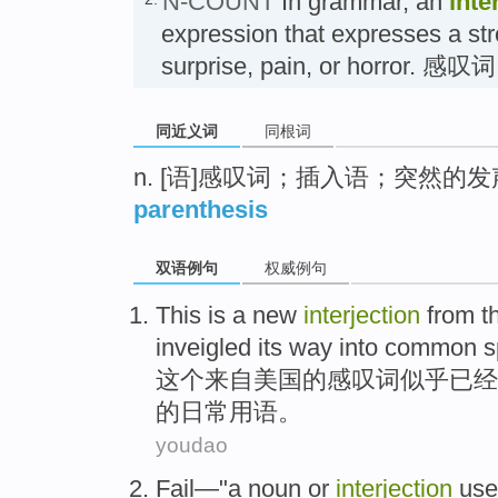
N-COUNT
In grammar, an
inte
expression that expresses a str
surprise, pain, or horror. 感叹词
同近义词
同根词
n. [语]感叹词；插入语；突然的发
parenthesis
双语例句
权威例句
This
is
a new
interjection
from
t
inveigled its
way
into
common
s
这个
来自
美国
的感叹词
似乎
已经
的日常
用语
。
youdao
Fail
—"
a noun
or
interjection
us