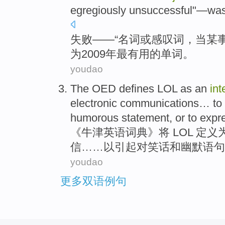
egregiously
unsuccessful
"—
wa
失败
——“
名词
或
感叹词
，
当
某
为2009年
最有
用的
单词
。
youdao
The OED
defines
LOL
as
an
int
electronic
communications
…
to
humorous
statement
,
or
to
expr
《牛津英语词典》将
LOL
定义
信
……
以
引起
对
笑话
和
幽默
语句
youdao
更多双语例句