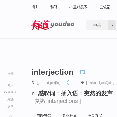
词典
翻译
有道精品课
云笔记
中英
有道 - 网易旗下搜索
interjection
目录
英
[ˌɪntəˈdʒekʃ(ə)n]
美
[ˌɪntərˈdʒekʃ(ə)n]
释义
n. 感叹词；插入语；突然的发声
权威词典
用法
[ 复数 interjections ]
例句
网络释义
专业释义
英英释义