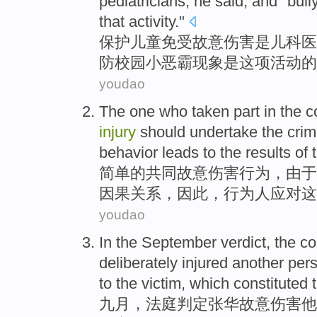
pediatricians
,
he
said
, and "
bull
that
activity
."
保护
儿童
免受
故意
伤害
是
儿科
医
防
校园小恶霸现象
是这项活动的
youdao
The
one
who taken part in the
c
injury
should
undertake
the
crim
behavior
leads to the
results
of
简单
的
共同
故意
伤害
行为
，
由于
因果关系，因此，行为人应对
这
youdao
In the
September
verdict,
the co
deliberately
injured
another per
to
the victim
, which
constituted
t
九月
，
法庭
判定
张华
故意
伤害
他