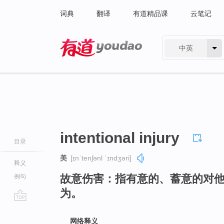
词典
翻译
有道精品课
云笔记
中英
有道 - 网易旗下搜索
intentional injury
目录
美
[ɪnˈtenʃənl ˈɪndʒəri]
释义
故意伤害：指有意的、蓄意的对
例句
为。
go
top
网络释义