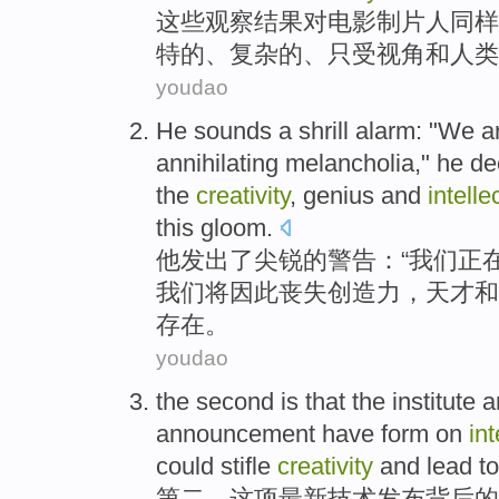
这些
观察
结果
对
电影
制片人
同样
特的
、
复杂
的
、
只
受
视角
和
人类
youdao
He
sounds
a shrill
alarm
: "
We
a
annihilating
melancholia
,"
he
de
the
creativity
,
genius
and
intelle
this gloom.
他
发出
了
尖锐
的
警告
：“
我们
正
我们
将
因此丧失
创造力
，
天才
和
存在。
youdao
the second
is that
the
institute
a
announcement
have form on
int
could
stifle
creativity
and
lead to
第二
，这项
最新
技术
发布
背后
的