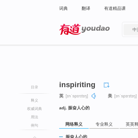
词典
翻译
有道精品课
中
有道 - 网易旗下搜索
inspiriting
目录
英
[ɪnˈspɪrɪtɪŋ]
美
[ɪnˈspɪrɪtɪŋ]
释义
adj. 振奋人心的
权威词典
用法
网络释义
专业释义
英英
例句
振奋人心的