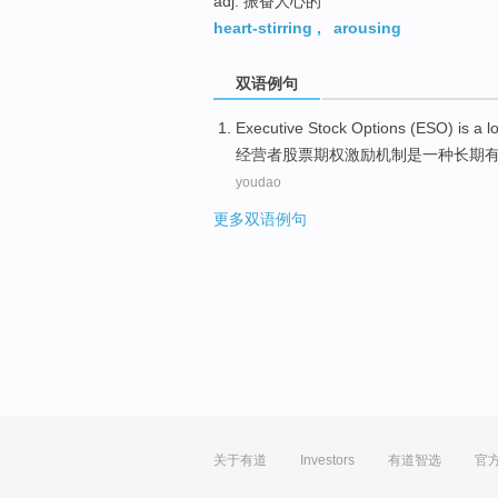
adj. 振奋人心的
heart-stirring
,
arousing
双语例句
Executive
Stock
Options
(ESO)
is
a
l
经营者
股票
期权
激励机制
是
一种
长期
youdao
更多双语例句
关于有道
Investors
有道智选
官