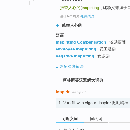
振奋人心的
(
inspiriting
), 此释义来源
go
top
基于6个网页
-
相关网页
鼓舞人心的
短语
Inspiriting Compensation
激励薪酬
employee inspiriting
员工激励
negative inspiriting
负激励
更多
网络短语
柯林斯英汉双解大词典
inspirit
/ɪnˈspɪrɪt/
1.
V
to fill with vigour; inspire 激励精
同近义词
同根词