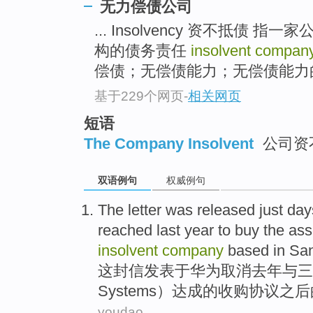
无力偿债公司
... Insolvency 资不抵债
构的债务责任
insolvent compa
偿债；无偿债能力；无偿债能力的人
基于229个网页
-
相关网页
短语
The Company Insolvent
公司资
双语例句
权威例句
The
letter
was released
just
day
reached
last year
to
buy
the
ass
insolvent
company
based in Sant
这
封信
发表
于
华为
取消
去年
与
三
Systems
）
达成
的
收购
协议
之后
youdao