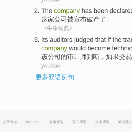
The
company
has been
declare
这家
公司
被
宣布
破产了。
《牛津词典》
Its
auditors
judged
that
if
the
tra
company
would
become
technic
该
公司
的
审计师
判断
，
如果
交易
youdao
更多双语例句
关于有道
Investors
有道智选
官方博客
技术博客
诚聘英