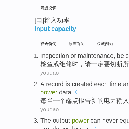
同近义词
[电]输入功率
input capacity
双语例句
原声例句
权威例句
Inspection
or
maintenance
,
be s
检查
或
维修时
，请
一定
要
切断
所
youdao
A
record
is
created
each time
a
power
data
.
每当
一
个
端点
报告
新的
电力
输入
youdao
The output
power
can
never
equ
are
always
losses
.