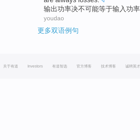
输出
功率
决不
可能
等于
输入
功率
youdao
更多双语例句
关于有道
Investors
有道智选
官方博客
技术博客
诚聘英