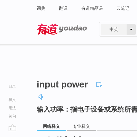
词典
翻译
有道精品课
云笔记
中英
有道 - 网易旗下搜索
input power
目录
释义
输入功率：指电子设备或系统所
用法
例句
网络释义
专业释义
go