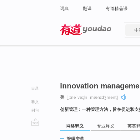
词典
翻译
有道精品课
中
有道 - 网易旗下搜索
innovation manageme
目录
美
[ˌɪnəˈveɪʃn ˈmænɪdʒmənt]
释义
创新管理：一种管理方法，旨在促进和支
例句
网络释义
专业释义
英英
go
top
管理变革