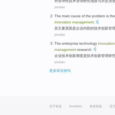
对
全球性技术管理
研究
现状
与
历史
演
youdao
The
main
cause
of
the problem
is
th
innovation
management
.
其
主要
原因
是
企业
内部
的
技术
创新
管
youdao
The enterprise
technology
innovation
management
research
.
企业
技术
创新
测度
是
技术创新
管理
研
youdao
更多双语例句
关于有道
Investors
有道智选
官