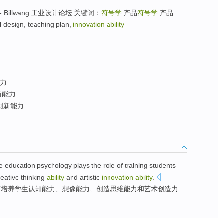
Billwang 工业设计论坛 关键词：
符号学
产品
符号学
产品
 design, teaching plan,
innovation ability
力
新能力
创新能力
e
education
psychology
plays
the role of
training
students
reative
thinking
ability
and
artistic
innovation
ability
.
有
培养
学生
认知
能力
、
想像
能力、
创造
思维
能力
和
艺术
创造力