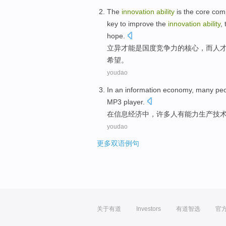
The
innovation
ability
is
the
core
comp
key
to
improve
the
innovation
ability
,
hope
.
立
异
才能
是
国度
竞争力
的
核心
，
而
人
希望
。
youdao
In
an information
economy
,
many
pe
MP3
player
.
在
信息
经济
中，
许多
人
有
能力
生产
技
youdao
更多双语例句
关于有道
Investors
有道智选
官