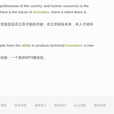
etitiveness
of the
country
,
and
human
resources
is
the
there
is the
future
of
innovation
, there is
talent
there is
才
资源
是
提高
立异才能的
关键
，
有
立异就有
未来
，有
人才
就有
ople
have
the
ability
to
produce
technical
innovation
:
a
new
术
创新
：
一个
新的
MP3
播放器
。
方博客
技术博客
诚聘英才
联系我们
站点地图
网络举报