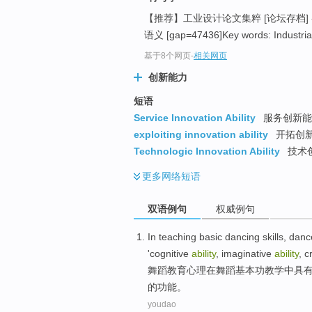
【推荐】工业设计论文集粹 [论坛存档] - 
语义 [gap=47436]Key words: Industrial
基于8个网页
-
相关网页
创新能力
短语
Service Innovation Ability
服务创新能
exploiting innovation ability
开拓创
Technologic Innovation Ability
技术
更多
网络短语
双语例句
权威例句
In
teaching
basic
dancing
skills
,
danc
'
cognitive
ability
,
imaginative
ability
,
c
舞蹈
教育
心理
在
舞蹈
基本功
教学
中
具
的
功能
。
youdao