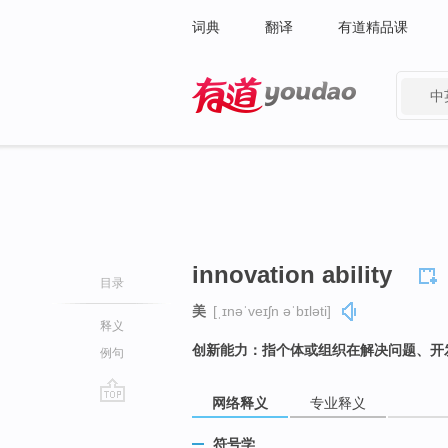
词典
翻译
有道精品课
中
有道 - 网易旗下搜索
innovation ability
目录
美
[ˌɪnəˈveɪʃn əˈbɪləti]
释义
创新能力：指个体或组织在解决问题、开
例句
网络释义
专业释义
go
top
符号学