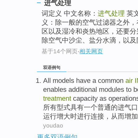
进气处理
词定义 中文名称：
进气处理
英
义：除一般的空气过滤器之外，
区以及湿冷和炎热地区，还要分
除空气中沙尘、盐分水滴，以及
基于14个网页
-
相关网页
双语例句
All
models
have
a
common
air
enables
additional
modules
to b
treatment
capacity
as
operation
所有
型式
具有
一个
普通
的
进
气口
运行
增大时
进行连接
，
从而
增加
youdao
更多双语例句