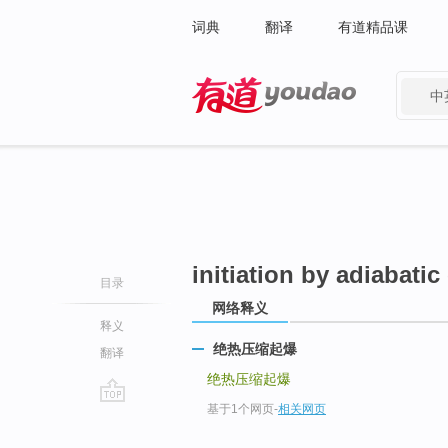
词典
翻译
有道精品课
中
有道 - 网易旗下搜索
initiation by adiabati
目录
网络释义
释义
绝热压缩起爆
翻译
绝热压缩起爆
基于1个网页
-
相关网页
go
top