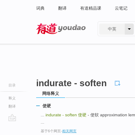
词典
翻译
有道精品课
云笔记
中英
有道 - 网易旗下搜索
indurate - soften
目录
网络释义
释义
使硬
翻译
...
indurate - soften
使硬
- 使软 approximation
...
go
基于6个网页
-
相关网页
top