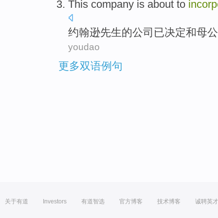
This
company
is
about to
incorp
约翰逊先生的
公司
已
决定
和
母公
youdao
更多双语例句
关于有道
Investors
有道智选
官方博客
技术博客
诚聘英