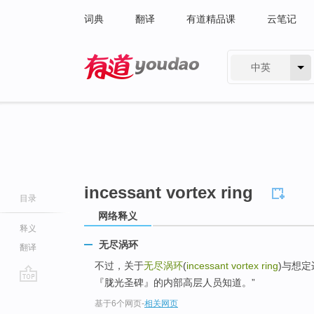
词典
翻译
有道精品课
云笔记
中英
有道 - 网易旗下搜索
incessant vortex ring
目录
网络释义
释义
无尽涡环
翻译
不过，关于
无尽涡环
(
incessant vortex ring
)与想定边
『胧光圣碑』的内部高层人员知道。”
go
基于6个网页
-
相关网页
top