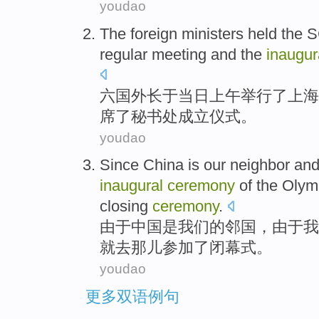
youdao
The foreign
ministers
held
the
S
regular
meeting
and
the
inaugur
六国
外长
于当日上午
举行了
上海
席了
秘书处
成立
仪式
。
youdao
Since
China
is
our
neighbor
and
inaugural
ceremony
of the
Olym
closing
ceremony
.
由于
中国
是
我们
的
邻国
，由于
我
就去
那儿
参加
了
闭幕式
。
youdao
更多双语例句