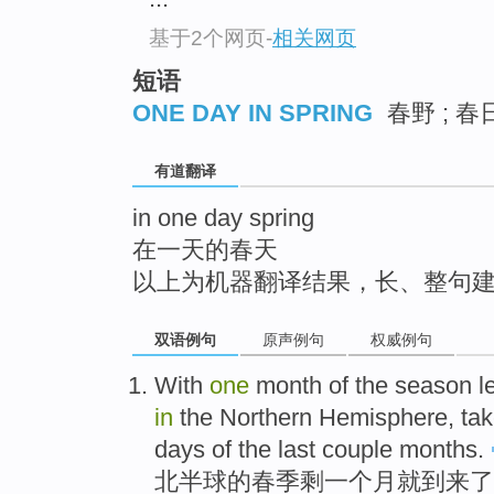
top
基于2个网页
-
相关网页
短语
ONE DAY IN SPRING
春野 ; 春
有道翻译
in one day spring
在一天的春天
以上为机器翻译结果，长、整句
双语例句
原声例句
权威例句
With
one
month
of
the
season
l
in
the Northern
Hemisphere
, ta
days
of
the last
couple months
.
北半球
的
春季
剩
一个
月
就到来了