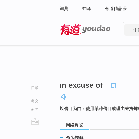
词典
翻译
有道精品课
中
有道 - 网易旗下搜索
in excuse of
目录
释义
以借口为由：使用某种借口或理由来掩饰
例句
网络释义
go
top
作为辩解