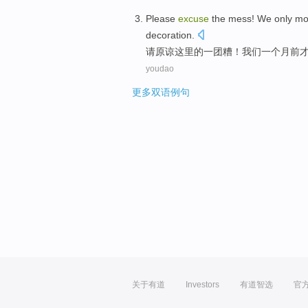
Please
excuse
the
mess
!
We
only
mo
decoration.
请
原谅
这里
的
一团糟
！
我们
一个
月
前
youdao
更多双语例句
关于有道
Investors
有道智选
官