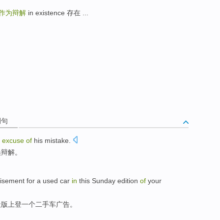
作为辩解
in existence 存在 ...
例句
excuse
of
his
mistake
.
误
辩解。
tisement
for
a
used car
in
this
Sunday
edition
of
your
天
版
上
登
一个
二手车
广告。