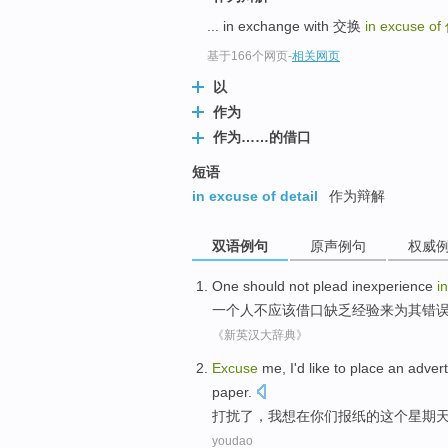
... in exchange with 交换
in excuse of
基于166个网页
-
相关网页
以
作为
作为……的借口
短语
in excuse of detail
作为辩解
双语例句
原声例句
权威
One
should
not
plead
inexperience
in
一个人
不
应该
借口
缺乏
经验来为
其
错
《新英汉大辞典》
Excuse
me
,
I
'd like to
place an adver
paper
.
打扰
了，
我
想
在
你们
报纸
的
这个
星期
youdao