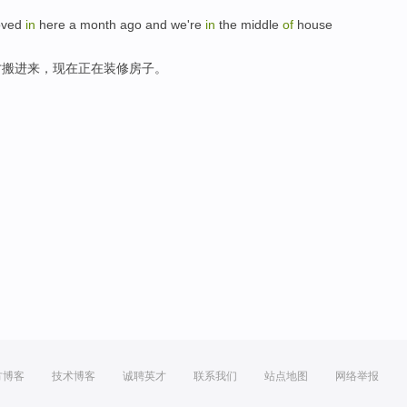
ved
in
here
a
month
ago
and
we're
in
the
middle
of
house
才
搬进来
，
现在
正在装修
房子
。
方博客
技术博客
诚聘英才
联系我们
站点地图
网络举报