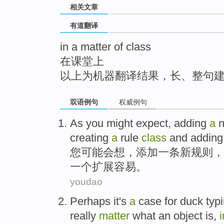
相关文章
top
有道翻译
in a matter of class
在课堂上
以上为机器翻译结果，长、整句
双语例句
权威例句
As you
might
expect
,
adding
a
creating
a
rule
class
and
addin
您
可能会
想
，
添加
一
条
新
规则
，
一个
扩展
容易
。
youdao
Perhaps
it
's
a
case
for
duck
typ
really
matter
what
an object
is
,
i