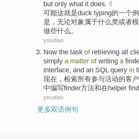
but only what
it
does
.
可能
这
就是
duck
typing
的
一个
例
是
，
无论
对象
属于
什么
类
或者
模
做
些什么。
youdao
Now
the
task
of
retrieving
all
cli
simply
a
matter
of
writing
a
find
interface
,
and
an
SQL
query
in
t
现在
，
检索
所有
参与
活动
的
客户
中
编写
finder
方法
和
在
helper
find
youdao
更多双语例句