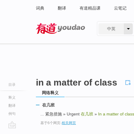
词典
翻译
有道精品课
云笔记
中英
有道 - 网易旗下搜索
in a matter of class
目录
网络释义
释义
在几班
翻译
例句
... 紧急措施 » Urgent
在几班
»
In a matter of clas
基于6个网页
-
相关网页
go