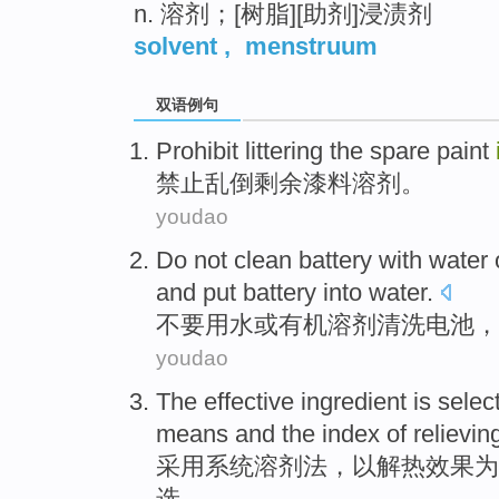
n. 溶剂；[树脂][助剂]浸渍剂
solvent
,
menstruum
双语例句
Prohibit
littering
the spare
paint
禁止
乱倒
剩余
漆
料溶剂
。
youdao
Do not
clean
battery
with
water
and
put
battery into
water
.
不要
用水
或
有机
溶剂
清洗
电池
，
youdao
The
effective
ingredient is
selec
means and
the
index
of
relievin
采用
系统
溶剂
法，
以
解热
效果
为
选
。