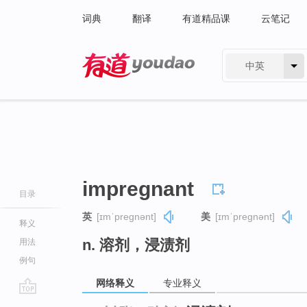
词典
翻译
有道精品课
云笔记
中英
有道 - 网易旗下搜索
impregnant
目录
英
[ɪmˈpreɡnənt]
美
[ɪmˈpreɡnənt]
释义
n. 溶剂，浸渍剂
用法
例句
网络释义
专业释义
go