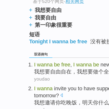
基于520个网页
-
相关网页
我想要自由
我要自由
第一印象很重要
短语
Tonight I wanna be free
没有被
双语例句
I
wanna
be
free
,
I
wanna
be
ne
我
想
要
自由自在
，我想要
做个
全
youdao
I
wanna
invite
you
to have supp
tomorrow
?
我
想
邀请
你
吃
晚饭，明天你
什么