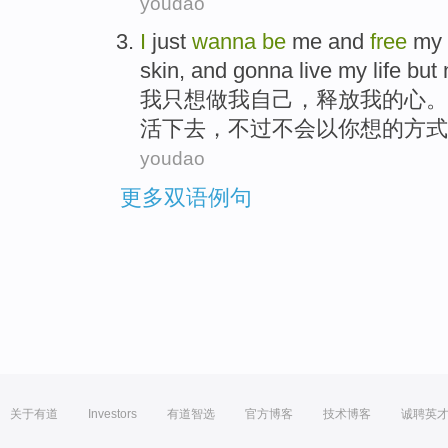
youdao
I
just
wanna
be
me
and
free
my
skin,
and gonna
live
my life
but
我
只想
做
我
自己，
释放
我
的
心
。
活下去
，
不过
不会
以
你
想
的
方式
youdao
更多双语例句
关于有道
Investors
有道智选
官方博客
技术博客
诚聘英