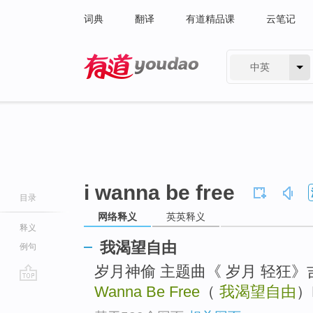
词典
翻译
有道精品课
云笔记
中英
有道 - 网易旗下搜索
i wanna be free
目录
网络释义
英英释义
释义
我渴望自由
例句
岁月神偷 主题曲《 岁月 轻狂
Wanna Be Free
（
我渴望自由
）
go
top