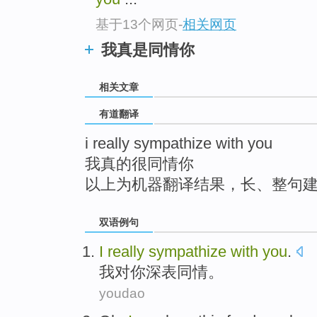
top
基于13个网页
-
相关网页
我真是同情你
相关文章
有道翻译
i really sympathize with you
我真的很同情你
以上为机器翻译结果，长、整句
双语例句
I
really
sympathize
with
you
.
我
对你
深表
同情。
youdao