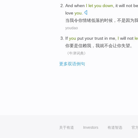
And when
I
let
you
down
, it will
not
b
love
you
.
当
我
令
你
情绪低落
的时候，
不是
因为
youdao
If
you
put your trust in
me
,
I
will not
le
你
要是
信赖
我
，
我
就
不会
让
你
失望
。
《牛津词典》
更多双语例句
关于有道
Investors
有道智选
官