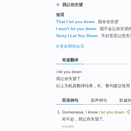
我让你失望
top
短语
That I let you down
我令你失望
I won't let you down
我不会让你失望的 
Sorry I Let You Down
不好意思让您失
更多
网络短语
有道翻译
i let you down
我让你失望了
以上为机器翻译结果，长、整句建议使用
双语例句
原声例句
权威
Gomenasai
,
I
know
i
let
you
down
.
对不起
，
我
让
你
失望了
。
youdao