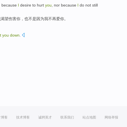
e
because
I
desire to
hurt
you
,
nor
because
I
do not still
我
渴望
伤害
你，
也不是
因为我不再
爱
你。
t
you
down
.
方博客
技术博客
诚聘英才
联系我们
站点地图
网络举报