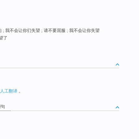
; 我不会让你们失望 ; 请不要屈服 ; 我不会让你失望
望了
人工翻译
。
例句