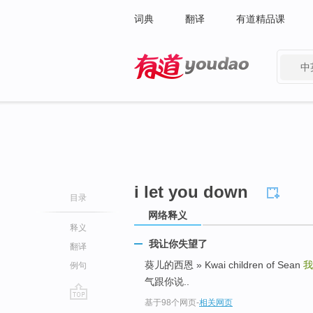
词典
翻译
有道精品课
中
有道 - 网易旗下搜索
i let you down
目录
网络释义
释义
我让你失望了
翻译
葵儿的西恩 » Kwai children of Sean
我
例句
气跟你说..
基于98个网页
-
相关网页
go