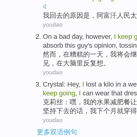
我
回去
的
原因
是
，阿富汗
人民
太
youdao
On
a
bad
day
,
however
,
I
keep
absorb
this
guy
's
opinion
,
tossin
然而
，
在
糟糕
的
一天
，
我
将会继
见
，
在
大脑
里
反复
想。
youdao
Crystal:
Hey
,
I
lost
a
kilo
in a
we
keep
going
,
I
can
wear
that
dre
克莉丝：
嘿
，
我
的水果
减肥
餐让
坚持
下去的话
，我
下
个
月
就
穿得
youdao
更多双语例句