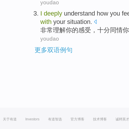
youdao
I
deeply
understand how
you
fe
with
your
situation
.
非常
理解
你
的
感受
，
十分
同情
你
youdao
更多双语例句
关于有道
Investors
有道智选
官方博客
技术博客
诚聘英