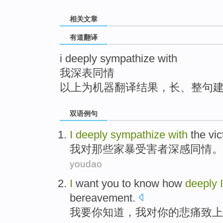
top
相关文章
有道翻译
i deeply sympathize with
我深表同情
以上为机器翻译结果，长、整句
双语例句
I
deeply
sympathize
with
the vi
我
对那些家暴受害者
深感
同情。
youdao
I
want
you
to
know how
deeply
bereavement
.
我
要
你
知道
，我
对
你的悲痛致
上