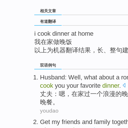
top
相关文章
有道翻译
i cook dinner at home
我在家做晚饭
以上为机器翻译结果，长、整句
双语例句
Husband
:
Well
,
what about
a
ro
cook
you your
favorite
dinner
.
丈夫
：
嗯
，
在家
过
一个
浪漫的
晚
晚餐
。
youdao
Get
my friends and family
toget