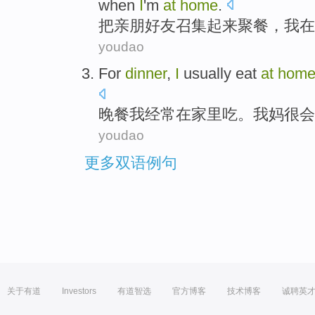
when
I
'm
at
home
.
把
亲朋
好友
召集起来
聚餐
，
我
在
youdao
For
dinner
,
I
usually
eat
at
hom
晚餐
我
经常
在
家里
吃
。
我
妈
很
会
youdao
更多双语例句
关于有道
Investors
有道智选
官方博客
技术博客
诚聘英